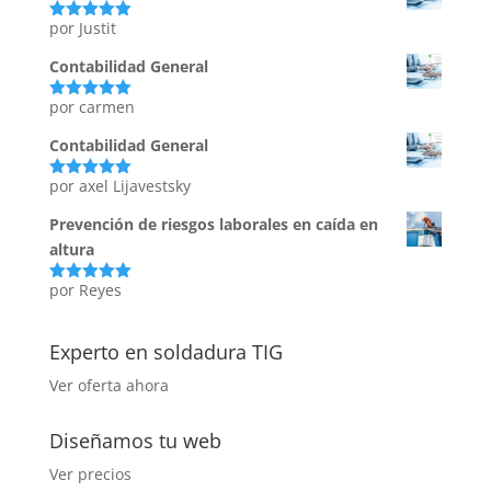
por Justit
Valorado
con
5
de 5
Contabilidad General
por carmen
Valorado
con
5
de 5
Contabilidad General
por axel Lijavestsky
Valorado
con
5
de 5
Prevención de riesgos laborales en caída en
altura
por Reyes
Valorado
con
5
de 5
Experto en soldadura TIG
Ver oferta ahora
Diseñamos tu web
Ver precios