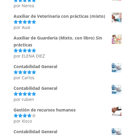
por Nerea
Valorado
con
5
de 5
Auxiliar de Veterinaria con prácticas (mixto)
por Auxi
Valorado
con
5
de 5
Auxiliar de Guardería (Mixto, con libro) Sin
prácticas
por ELENA DIEZ
Valorado
con
5
de 5
Contabilidad General
por Carlos
Valorado
con
5
de 5
Contabilidad General
por ruben
Valorado
con
5
de 5
Gestión de recursos humanos
por Xisco
Valorado
con
4
de
5
Contabilidad General