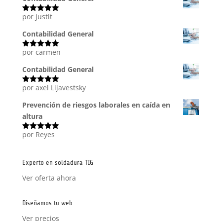
por Justit
Valorado
con
5
de 5
Contabilidad General
por carmen
Valorado
con
5
de 5
Contabilidad General
por axel Lijavestsky
Valorado
con
5
de 5
Prevención de riesgos laborales en caída en
altura
por Reyes
Valorado
con
5
de 5
Experto en soldadura TIG
Ver oferta ahora
Diseñamos tu web
Ver precios