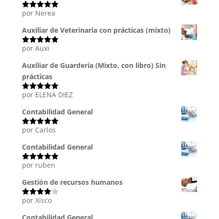
por Nerea
Valorado
con
5
de 5
Auxiliar de Veterinaria con prácticas (mixto)
por Auxi
Valorado
con
5
de 5
Auxiliar de Guardería (Mixto, con libro) Sin
prácticas
por ELENA DIEZ
Valorado
con
5
de 5
Contabilidad General
por Carlos
Valorado
con
5
de 5
Contabilidad General
por ruben
Valorado
con
5
de 5
Gestión de recursos humanos
por Xisco
Valorado
con
4
de
5
Contabilidad General