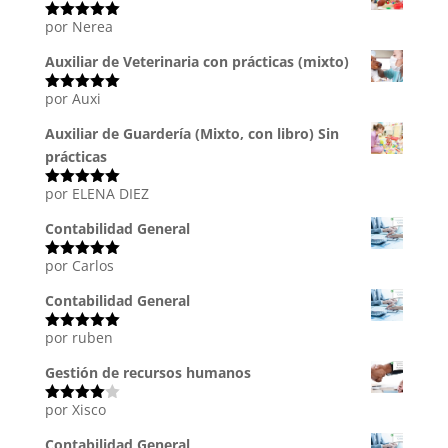
por Nerea
Valorado
con
5
de 5
Auxiliar de Veterinaria con prácticas (mixto)
por Auxi
Valorado
con
5
de 5
Auxiliar de Guardería (Mixto, con libro) Sin
prácticas
por ELENA DIEZ
Valorado
con
5
de 5
Contabilidad General
por Carlos
Valorado
con
5
de 5
Contabilidad General
por ruben
Valorado
con
5
de 5
Gestión de recursos humanos
por Xisco
Valorado
con
4
de
5
Contabilidad General