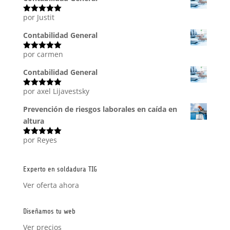
por Justit
Valorado
con
5
de 5
Contabilidad General
por carmen
Valorado
con
5
de 5
Contabilidad General
por axel Lijavestsky
Valorado
con
5
de 5
Prevención de riesgos laborales en caída en
altura
por Reyes
Valorado
con
5
de 5
Experto en soldadura TIG
Ver oferta ahora
Diseñamos tu web
Ver precios