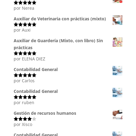
por Nerea
Valorado
con
5
de 5
Auxiliar de Veterinaria con prácticas (mixto)
por Auxi
Valorado
con
5
de 5
Auxiliar de Guardería (Mixto, con libro) Sin
prácticas
por ELENA DIEZ
Valorado
con
5
de 5
Contabilidad General
por Carlos
Valorado
con
5
de 5
Contabilidad General
por ruben
Valorado
con
5
de 5
Gestión de recursos humanos
por Xisco
Valorado
con
4
de
5
Contabilidad General