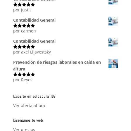
por Justit
Valorado
con
5
de 5
Contabilidad General
por carmen
Valorado
con
5
de 5
Contabilidad General
por axel Lijavestsky
Valorado
con
5
de 5
Prevención de riesgos laborales en caída en
altura
por Reyes
Valorado
con
5
de 5
Experto en soldadura TIG
Ver oferta ahora
Diseñamos tu web
Ver precios