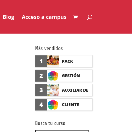
Blog
Acceso a campus
Más vendidos
1
PACK
AUXILIAR DE
2
GESTIÓN
GUARDERÍA
SEGURO DE
3
AUXILIAR DE
CON
ACCIDENTES
FARMACIA Y
4
CLIENTE
PRÁCTICAS
(PRÁCTICAS
PARAFARMAC
FORMADISTA
FORMATIVAS)
Busca tu curso
IA CON
NCIA -