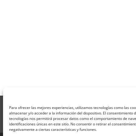
Aviso Legal
Política de Privacidad
Térmi
Para ofrecer las mejores experiencias, utilizamos tecnologías como las co
Formulario de Datos necesarios para alta
almacenar y/o acceder a la información del dispositivo. El consentimiento 
Formulario de responsabilidad de APPCC
P
tecnologías nos permitirá procesar datos como el comportamiento de nave
identificaciones únicas en este sitio. No consentir o retirar el consentimien
Encuesta
Contacto
Centros colaborado
negativamente a ciertas características y funciones.