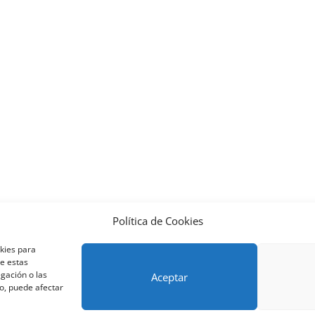
Política de Cookies
nos y condiciones – Contrato de matrícula
Política de Cookies
okies para
Métodos de pago SEQURA
Métodos de pago
Formulario de 
de estas
lantilla formación bonificada
Formación Obligatoria según Se
gación o las
Aceptar
to, puede afectar
res