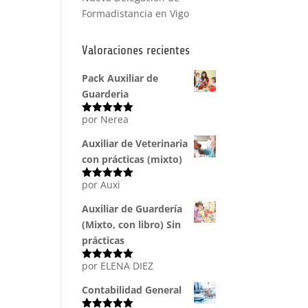
Formadistancia en Vigo
Valoraciones recientes
Pack Auxiliar de
Guarderia
por Nerea
Valorado
con
5
de 5
Auxiliar de Veterinaria
con prácticas (mixto)
por Auxi
Valorado
con
5
de 5
Auxiliar de Guardería
(Mixto, con libro) Sin
prácticas
por ELENA DIEZ
Valorado
con
5
de 5
Contabilidad General