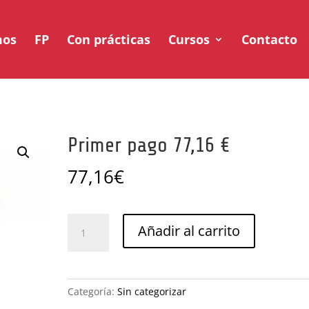
mos
FP
Con prácticas
Cursos
Contacto
Primer pago 77,16 €
77,16
€
Primer
Añadir al carrito
pago
77,16
€
cantidad
Categoría:
Sin categorizar