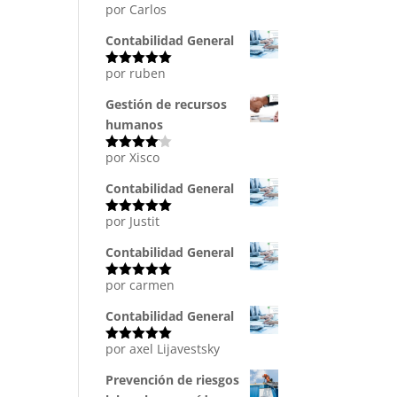
por Carlos
Valorado
con
5
de 5
Contabilidad General
por ruben
Valorado
con
5
de 5
Gestión de recursos
humanos
por Xisco
Valorado
con
4
de
5
Contabilidad General
por Justit
Valorado
con
5
de 5
Contabilidad General
por carmen
Valorado
con
5
de 5
Contabilidad General
por axel Lijavestsky
Valorado
con
5
de 5
Prevención de riesgos