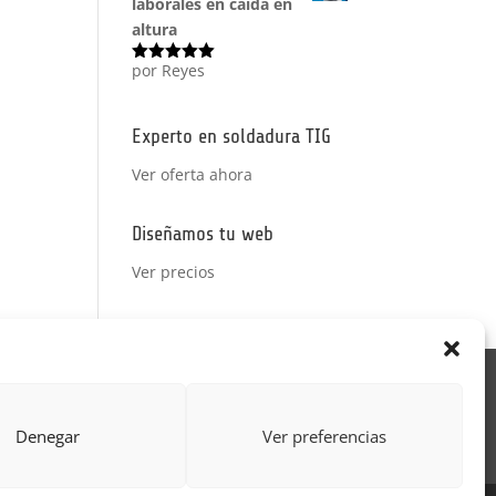
laborales en caída en
altura
por Reyes
Valorado
con
5
de 5
Experto en soldadura TIG
Ver oferta ahora
Diseñamos tu web
Ver precios
Acción Formativa
ctor
Formulario uso de imagen
Denegar
Ver preferencias