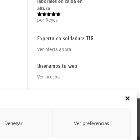
laborales en caída en
altura
por Reyes
Valorado
con
5
de 5
Experto en soldadura TIG
Ver oferta ahora
Diseñamos tu web
Ver precios
Acción Formativa
ctor
Formulario uso de imagen
Denegar
Ver preferencias