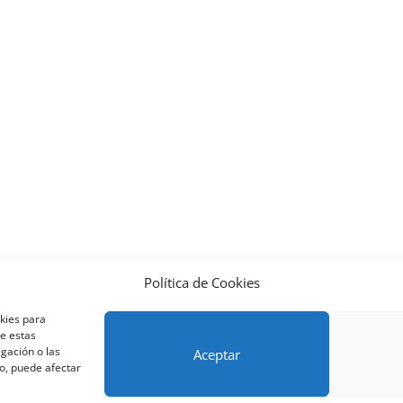
Política de Cookies
nos y condiciones – Contrato de matrícula
Política de Cookies
okies para
Métodos de pago SEQURA
Métodos de pago
Formulario de 
de estas
lantilla formación bonificada
Formación Obligatoria según Se
gación o las
Aceptar
to, puede afectar
res