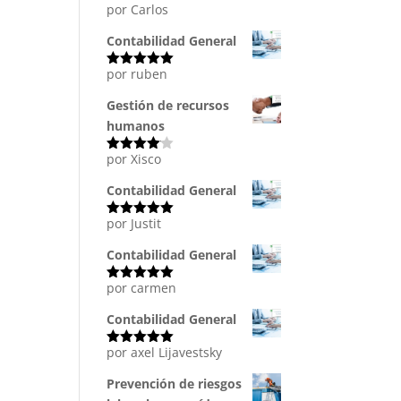
por Carlos
Valorado
con
5
de 5
Contabilidad General
por ruben
Valorado
con
5
de 5
Gestión de recursos
humanos
por Xisco
Valorado
con
4
de
5
Contabilidad General
por Justit
Valorado
con
5
de 5
Contabilidad General
por carmen
Valorado
con
5
de 5
Contabilidad General
por axel Lijavestsky
Valorado
con
5
de 5
Prevención de riesgos