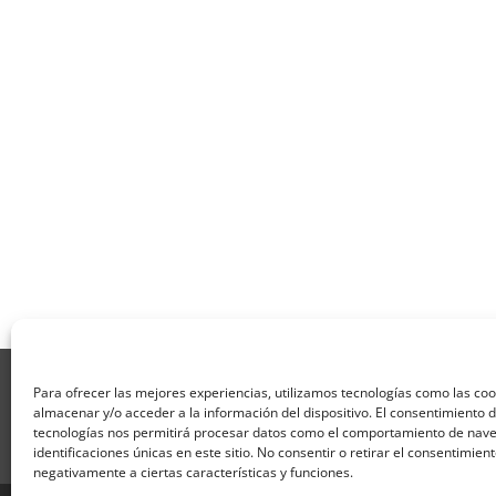
Aviso Legal
Política de Privacidad
Térmi
Para ofrecer las mejores experiencias, utilizamos tecnologías como las co
Formulario de Datos necesarios para alta
almacenar y/o acceder a la información del dispositivo. El consentimiento 
Formulario de responsabilidad de APPCC
P
tecnologías nos permitirá procesar datos como el comportamiento de nave
identificaciones únicas en este sitio. No consentir o retirar el consentimien
Encuesta
Contacto
Centros colaborado
negativamente a ciertas características y funciones.