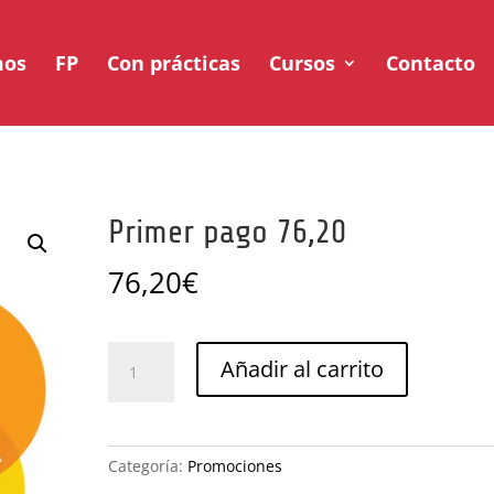
mos
FP
Con prácticas
Cursos
Contacto
Primer pago 76,20
76,20
€
Primer
Añadir al carrito
pago
76,20
cantidad
Categoría:
Promociones