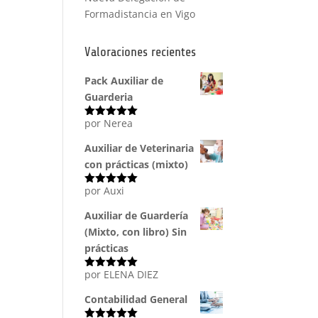
Formadistancia en Vigo
Valoraciones recientes
Pack Auxiliar de
Guarderia
por Nerea
Valorado
con
5
de 5
Auxiliar de Veterinaria
con prácticas (mixto)
por Auxi
Valorado
con
5
de 5
Auxiliar de Guardería
(Mixto, con libro) Sin
prácticas
por ELENA DIEZ
Valorado
con
5
de 5
Contabilidad General