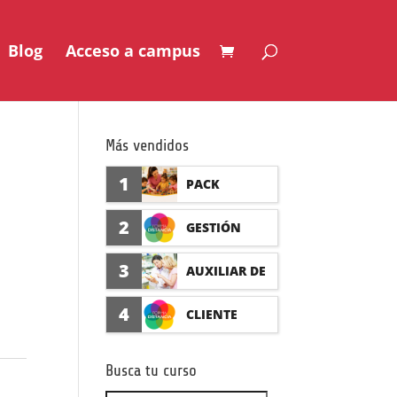
Blog
Acceso a campus
Más vendidos
1
PACK
AUXILIAR DE
2
GESTIÓN
GUARDERÍA
SEGURO DE
3
AUXILIAR DE
CON
ACCIDENTES
FARMACIA Y
4
CLIENTE
PRÁCTICAS
(PRÁCTICAS
PARAFARMAC
FORMADISTA
FORMATIVAS)
Busca tu curso
IA CON
NCIA -