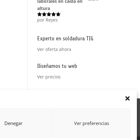
laborales en caída en
altura
por Reyes
Valorado
con
5
de 5
Experto en soldadura TIG
Ver oferta ahora
Diseñamos tu web
Ver precios
Acción Formativa
ctor
Formulario uso de imagen
Denegar
Ver preferencias