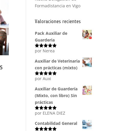
Formadistancia en Vigo
Valoraciones recientes
Pack Auxiliar de
Guarderia
por Nerea
Valorado
con
5
de 5
Auxiliar de Veterinaria
s
con prácticas (mixto)
por Auxi
Valorado
con
5
de 5
Auxiliar de Guardería
(Mixto, con libro) Sin
prácticas
por ELENA DIEZ
Valorado
con
5
de 5
Contabilidad General