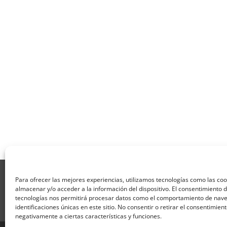
Aviso Legal
Política de Privacidad
Térmi
Para ofrecer las mejores experiencias, utilizamos tecnologías como las co
Formulario de Datos necesarios para alta
almacenar y/o acceder a la información del dispositivo. El consentimiento 
Formulario de responsabilidad de APPCC
P
tecnologías nos permitirá procesar datos como el comportamiento de nave
identificaciones únicas en este sitio. No consentir o retirar el consentimien
Encuesta
Contacto
Centros colaborado
negativamente a ciertas características y funciones.