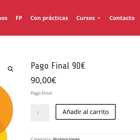
mos
FP
Con prácticas
Cursos
Contacto
Pago Final 90€
90,00
€
Pago Final
Pago
Añadir al carrito
Final
90€
cantidad
Categoría:
Promociones