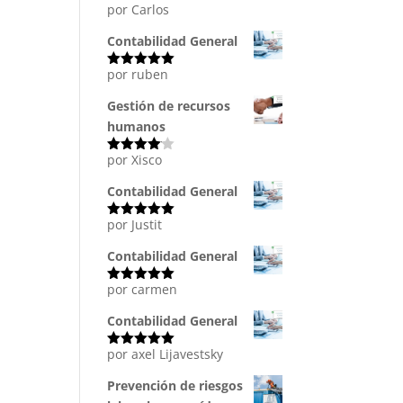
por Carlos
Valorado
con
5
de 5
Contabilidad General
por ruben
Valorado
con
5
de 5
Gestión de recursos
humanos
por Xisco
Valorado
con
4
de
5
Contabilidad General
por Justit
Valorado
con
5
de 5
Contabilidad General
por carmen
Valorado
con
5
de 5
Contabilidad General
por axel Lijavestsky
Valorado
con
5
de 5
Prevención de riesgos