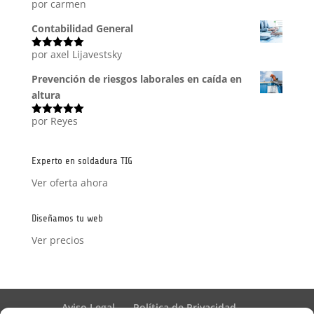
por carmen
Valorado
con
5
de 5
Contabilidad General
por axel Lijavestsky
Valorado
con
5
de 5
Prevención de riesgos laborales en caída en
altura
por Reyes
Valorado
con
5
de 5
Experto en soldadura TIG
Ver oferta ahora
Diseñamos tu web
Ver precios
Aviso Legal
Política de Privacidad