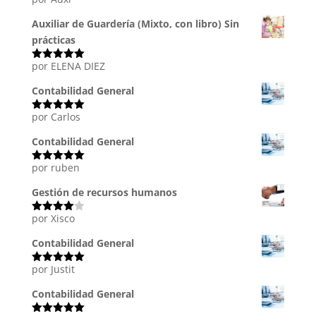
Valorado
con
5
de 5
Auxiliar de Guardería (Mixto, con libro) Sin
prácticas
por ELENA DIEZ
Valorado
con
5
de 5
Contabilidad General
por Carlos
Valorado
con
5
de 5
Contabilidad General
por ruben
Valorado
con
5
de 5
Gestión de recursos humanos
por Xisco
Valorado
con
4
de
5
Contabilidad General
por Justit
Valorado
con
5
de 5
Contabilidad General