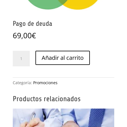
Pago de deuda
69,00
€
Pago
Añadir al carrito
de
deuda
cantidad
Categoría:
Promociones
Productos relacionados