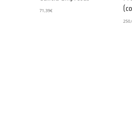
(co
71,39
€
250,