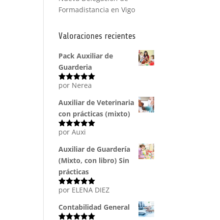
Formadistancia en Vigo
Valoraciones recientes
Pack Auxiliar de
Guarderia
por Nerea
Valorado
con
5
de 5
Auxiliar de Veterinaria
con prácticas (mixto)
por Auxi
Valorado
con
5
de 5
Auxiliar de Guardería
(Mixto, con libro) Sin
prácticas
por ELENA DIEZ
Valorado
con
5
de 5
Contabilidad General