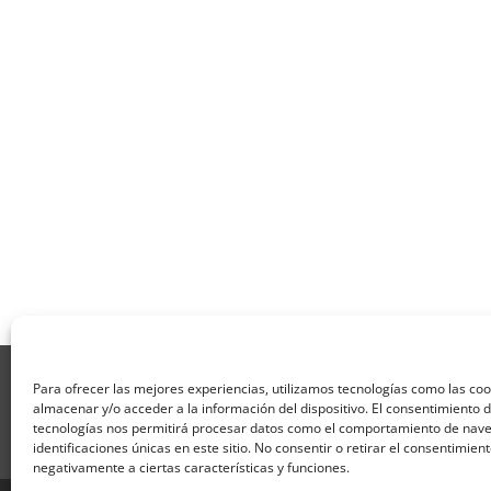
Aviso Legal
Política de Privacidad
Térmi
Para ofrecer las mejores experiencias, utilizamos tecnologías como las co
Formulario de Datos necesarios para alta
almacenar y/o acceder a la información del dispositivo. El consentimiento 
Formulario de responsabilidad de APPCC
P
tecnologías nos permitirá procesar datos como el comportamiento de nave
identificaciones únicas en este sitio. No consentir o retirar el consentimien
Encuesta
Contacto
Centros colaborado
negativamente a ciertas características y funciones.