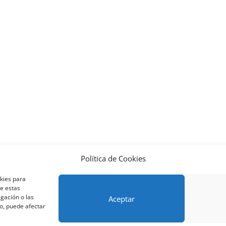
Política de Cookies
nos y condiciones – Contrato de matrícula
Política de Cookies
okies para
Métodos de pago SEQURA
Métodos de pago
Formulario de 
de estas
lantilla formación bonificada
Formación Obligatoria según Se
gación o las
Aceptar
to, puede afectar
res