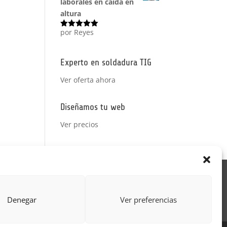
laborales en caída en
altura
por Reyes
Valorado
con
5
de 5
Experto en soldadura TIG
Ver oferta ahora
Diseñamos tu web
Ver precios
Acción Formativa
ctor
Formulario uso de imagen
Denegar
Ver preferencias