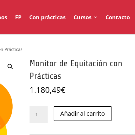
mos
FP
Con prácticas
Cursos
Contacto
n Prácticas
Monitor de Equitación con
Prácticas
1.180,49
€
Monitor
Añadir al carrito
de
Equitación
con