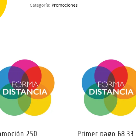
Prácticas
Categoría:
Promociones
cantidad
omoción 250
Primer pago 68,33