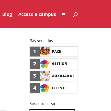
Blog
Acceso a campus
Más vendidos
1
PACK
AUXILIAR DE
2
GESTIÓN
GUARDERÍA
SEGURO DE
3
AUXILIAR DE
CON
ACCIDENTES
FARMACIA Y
4
CLIENTE
PRÁCTICAS
(PRÁCTICAS
PARAFARMAC
FORMADISTA
FORMATIVAS)
Busca tu curso
IA CON
NCIA -