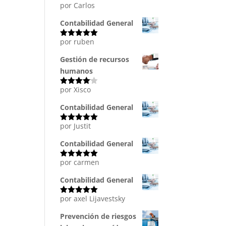
por Carlos
Valorado
con
5
de 5
Contabilidad General
por ruben
Valorado
con
5
de 5
Gestión de recursos
humanos
por Xisco
Valorado
con
4
de
5
Contabilidad General
por Justit
Valorado
con
5
de 5
Contabilidad General
por carmen
Valorado
con
5
de 5
Contabilidad General
por axel Lijavestsky
Valorado
con
5
de 5
Prevención de riesgos