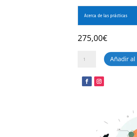
Acerca de las prácticas
275,00
€
Edición
Añadir al 
y
maquetación
web
cantidad