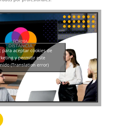
c para aceptar cookies de
keting y permitir este
nido (Translation error)