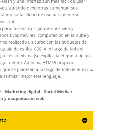
 Flash y una interfaz aún más fácil de usar
baja, guiándole mientras aumentan sus
rá por su facilidad de uso para generar
vascript…
para la construcción de sitios web y
spositivos móviles, computación en la nube y
emos realizado un curso con las etiquetas de
guaje de estilos CSS. A lo largo de todo el
igue es la misma (se explica la etiqueta de un
digo fuente). Además, HTML5 propone
s que se plantean a lo largo de todo el temario,
 asimilar mejor este lenguaje.
 Marketing digital - Social Media
/
ón y maquetación web
eto