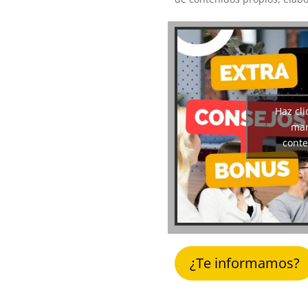
Haz cli
mar
conte
¿Te informamos?