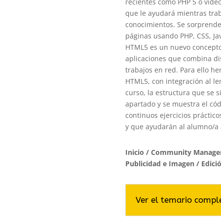
recientes como PHP 5 o vídeo
que le ayudará mientras tra
conocimientos. Se sorprende
páginas usando PHP, CSS, Ja
HTML5 es un nuevo concepto 
aplicaciones que combina di
trabajos en red. Para ello h
HTML5, con integración al len
curso, la estructura que se s
apartado y se muestra el có
continuos ejercicios práctico
y que ayudarán al alumno/a a
Inicio
/
Community Manager -
Publicidad e Imagen
/ Edici
Ver el temario compl