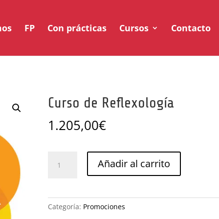
mos
FP
Con prácticas
Cursos
Contacto
Curso de Reflexología
1.205,00
€
Curso
Añadir al carrito
de
Reflexología
cantidad
Categoría:
Promociones