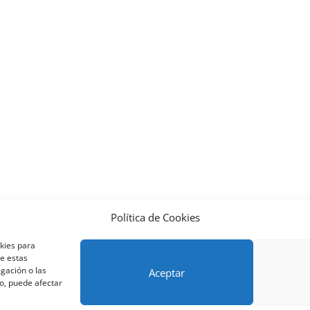
Política de Cookies
nos y condiciones – Contrato de matrícula
Política de Cookies
okies para
Métodos de pago SEQURA
Métodos de pago
Formulario de 
de estas
lantilla formación bonificada
Formación Obligatoria según Se
gación o las
Aceptar
to, puede afectar
res