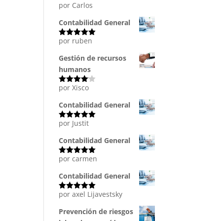
por Carlos
Valorado
con
5
de 5
Contabilidad General
por ruben
Valorado
con
5
de 5
Gestión de recursos
humanos
por Xisco
Valorado
con
4
de
5
Contabilidad General
por Justit
Valorado
con
5
de 5
Contabilidad General
por carmen
Valorado
con
5
de 5
Contabilidad General
por axel Lijavestsky
Valorado
con
5
de 5
Prevención de riesgos