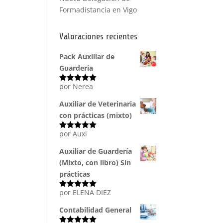
Formadistancia en Vigo
Valoraciones recientes
Pack Auxiliar de
Guarderia
por Nerea
Valorado
con
5
de 5
Auxiliar de Veterinaria
con prácticas (mixto)
por Auxi
Valorado
con
5
de 5
Auxiliar de Guardería
(Mixto, con libro) Sin
prácticas
por ELENA DIEZ
Valorado
con
5
de 5
Contabilidad General