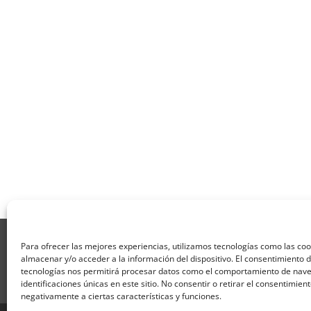
Aviso Legal
Política de Privacidad
Térmi
Para ofrecer las mejores experiencias, utilizamos tecnologías como las co
Formulario de Datos necesarios para alta
almacenar y/o acceder a la información del dispositivo. El consentimiento 
Formulario de responsabilidad de APPCC
P
tecnologías nos permitirá procesar datos como el comportamiento de nave
identificaciones únicas en este sitio. No consentir o retirar el consentimien
Encuesta
Contacto
Centros colaborado
negativamente a ciertas características y funciones.