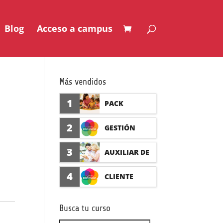
Blog
Acceso a campus
Más vendidos
1
PACK
AUXILIAR DE
2
GESTIÓN
GUARDERÍA
SEGURO DE
3
AUXILIAR DE
CON
ACCIDENTES
FARMACIA Y
4
CLIENTE
PRÁCTICAS
(PRÁCTICAS
PARAFARMAC
FORMADISTA
FORMATIVAS)
Busca tu curso
IA CON
NCIA -