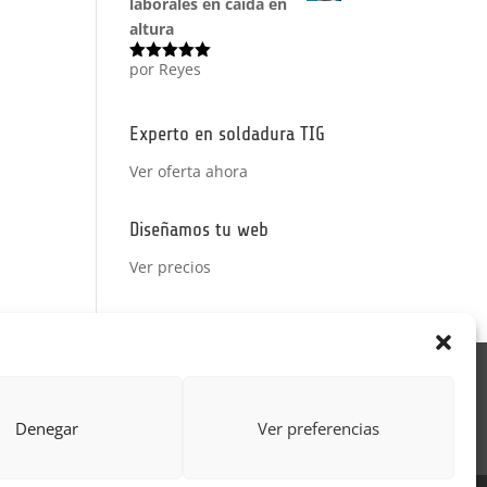
laborales en caída en
altura
por Reyes
Valorado
con
5
de 5
Experto en soldadura TIG
Ver oferta ahora
Diseñamos tu web
Ver precios
Acción Formativa
ctor
Formulario uso de imagen
Denegar
Ver preferencias