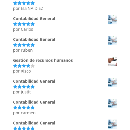
por ELENA DIEZ
Valorado
con
5
de 5
Contabilidad General
por Carlos
Valorado
con
5
de 5
Contabilidad General
por ruben
Valorado
con
5
de 5
Gestión de recursos humanos
por Xisco
Valorado
con
4
de
5
Contabilidad General
por Justit
Valorado
con
5
de 5
Contabilidad General
por carmen
Valorado
con
5
de 5
Contabilidad General