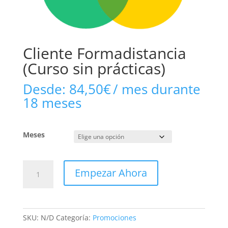
Cliente Formadistancia
(Curso sin prácticas)
Desde:
84,50
€
/ mes durante
18 meses
Meses
Cliente
Empezar Ahora
Formadistancia
(Curso
sin
prácticas)
SKU:
N/D
Categoría:
Promociones
cantidad