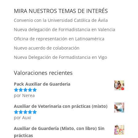
MIRA NUESTROS TEMAS DE INTERÉS
Convenio con la Universidad Católica de Ávila
Nueva delegación de Formadistancia en Valencia
Oficina de representación en Latinoamérica
Nuevo acuerdo de colaboración
Nueva Delegación de Formadistancia en Vigo
Valoraciones recientes
Pack Auxiliar de Guarderia
por Nerea
Valorado
con
5
de 5
Auxiliar de Veterinaria con prácticas (mixto)
por Auxi
Valorado
con
5
de 5
Auxiliar de Guardería (Mixto, con libro) Sin
prácticas