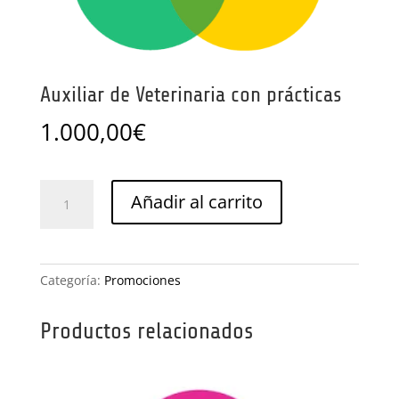
Auxiliar de Veterinaria con prácticas
1.000,00
€
Auxiliar
Añadir al carrito
de
Veterinaria
con
prácticas
Categoría:
Promociones
cantidad
Productos relacionados