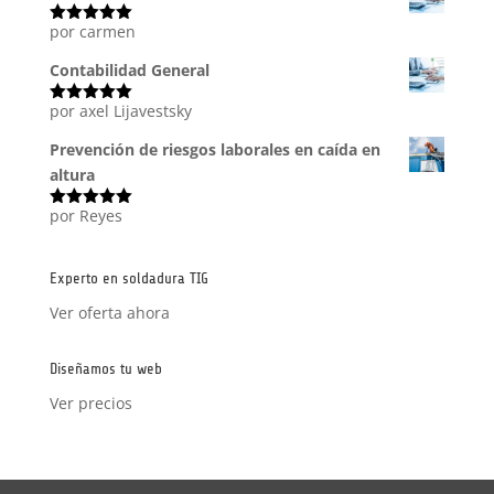
por carmen
Valorado
con
5
de 5
Contabilidad General
por axel Lijavestsky
Valorado
con
5
de 5
Prevención de riesgos laborales en caída en
altura
por Reyes
Valorado
con
5
de 5
Experto en soldadura TIG
Ver oferta ahora
Diseñamos tu web
Ver precios