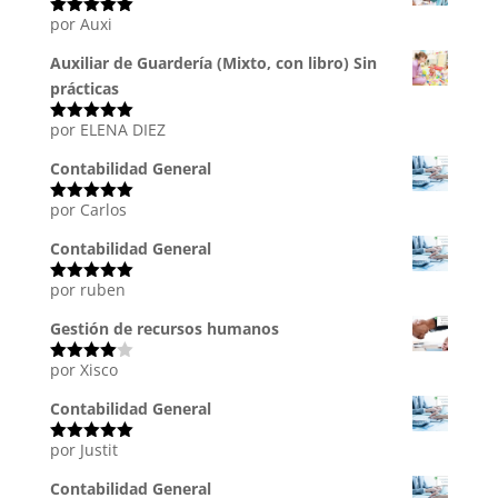
por Auxi
Valorado
con
5
de 5
Auxiliar de Guardería (Mixto, con libro) Sin
prácticas
por ELENA DIEZ
Valorado
con
5
de 5
Contabilidad General
por Carlos
Valorado
con
5
de 5
Contabilidad General
por ruben
Valorado
con
5
de 5
Gestión de recursos humanos
por Xisco
Valorado
con
4
de
5
Contabilidad General
por Justit
Valorado
con
5
de 5
Contabilidad General