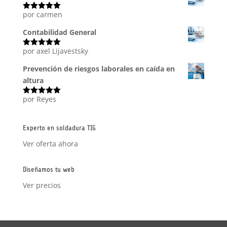
por carmen
Valorado
con
5
de 5
Contabilidad General
por axel Lijavestsky
Valorado
con
5
de 5
Prevención de riesgos laborales en caída en
altura
por Reyes
Valorado
con
5
de 5
Experto en soldadura TIG
Ver oferta ahora
Diseñamos tu web
Ver precios