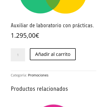
Auxiliar de laboratorio con prácticas.
1.295,00
€
Auxiliar
Añadir al carrito
de
laboratorio
con
prácticas.
Categoría:
Promociones
cantidad
Productos relacionados