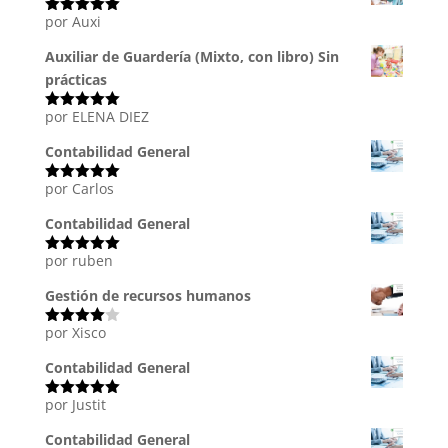
por Auxi
Valorado
con
5
de 5
Auxiliar de Guardería (Mixto, con libro) Sin
prácticas
por ELENA DIEZ
Valorado
con
5
de 5
Contabilidad General
por Carlos
Valorado
con
5
de 5
Contabilidad General
por ruben
Valorado
con
5
de 5
Gestión de recursos humanos
por Xisco
Valorado
con
4
de
5
Contabilidad General
por Justit
Valorado
con
5
de 5
Contabilidad General