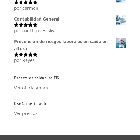
por carmen
Valorado
con
5
de 5
Contabilidad General
por axel Lijavestsky
Valorado
con
5
de 5
Prevención de riesgos laborales en caída en
altura
por Reyes
Valorado
con
5
de 5
Experto en soldadura TIG
Ver oferta ahora
Diseñamos tu web
Ver precios