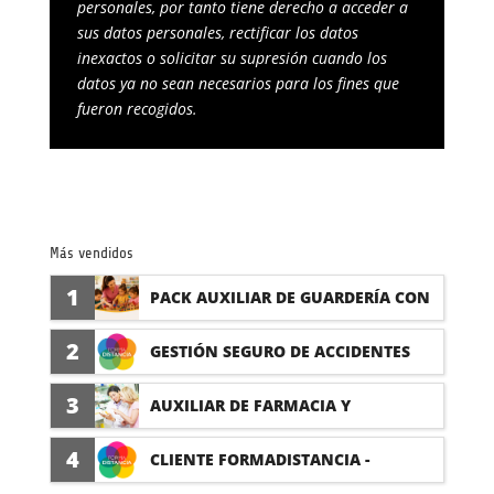
personales, por tanto tiene derecho a acceder a
sus datos personales, rectificar los datos
inexactos o solicitar su supresión cuando los
datos ya no sean necesarios para los fines que
fueron recogidos.
Más vendidos
1
PACK AUXILIAR DE GUARDERÍA CON
PRÁCTICAS
2
GESTIÓN SEGURO DE ACCIDENTES
(PRÁCTICAS FORMATIVAS)
3
AUXILIAR DE FARMACIA Y
PARAFARMACIA CON PRÁCTICAS
4
CLIENTE FORMADISTANCIA -