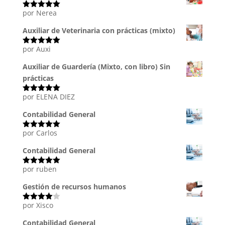
por Nerea
Valorado
con
5
de 5
Auxiliar de Veterinaria con prácticas (mixto)
por Auxi
Valorado
con
5
de 5
Auxiliar de Guardería (Mixto, con libro) Sin
prácticas
por ELENA DIEZ
Valorado
con
5
de 5
Contabilidad General
por Carlos
Valorado
con
5
de 5
Contabilidad General
por ruben
Valorado
con
5
de 5
Gestión de recursos humanos
por Xisco
Valorado
con
4
de
5
Contabilidad General