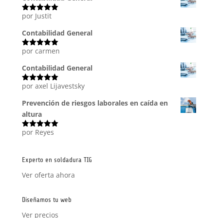
por Justit
Valorado
con
5
de 5
Contabilidad General
por carmen
Valorado
con
5
de 5
Contabilidad General
por axel Lijavestsky
Valorado
con
5
de 5
Prevención de riesgos laborales en caída en
altura
por Reyes
Valorado
con
5
de 5
Experto en soldadura TIG
Ver oferta ahora
Diseñamos tu web
Ver precios