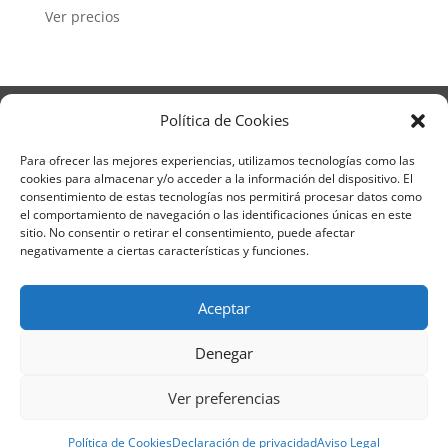
Ver precios
Aviso Legal
Política de Privacidad
Política de Cookies
Términos y condiciones – Contrato de matrícula
Política de Cookies
Para ofrecer las mejores experiencias, utilizamos tecnologías como las
cookies para almacenar y/o acceder a la información del dispositivo. El
Formulario de Datos necesarios para alta
consentimiento de estas tecnologías nos permitirá procesar datos como
Métodos de pago SEQURA
Métodos de pago
el comportamiento de navegación o las identificaciones únicas en este
Formulario de Acción Formativa
sitio. No consentir o retirar el consentimiento, puede afectar
Formulario de responsabilidad de APPCC
negativamente a ciertas características y funciones.
Plantilla formación bonificada
Formación Obligatoria según Sector
Aceptar
Formulario uso de imagen
Encuesta
Contacto
Centros colaboradores
Denegar
Formadistancia es una marca registrada por
Ver preferencias
Learning Galicia, S.L. - CIF B70080106 - Diseño y
adaptación del tema por Learning Galicia S.L
Política de Cookies
Declaración de privacidad
Aviso Legal