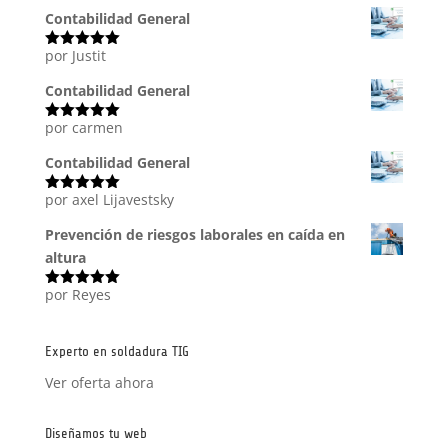
5
Contabilidad General
por Justit
Valorado
con
5
de 5
Contabilidad General
por carmen
Valorado
con
5
de 5
Contabilidad General
por axel Lijavestsky
Valorado
con
5
de 5
Prevención de riesgos laborales en caída en
altura
por Reyes
Valorado
con
5
de 5
Experto en soldadura TIG
Ver oferta ahora
Diseñamos tu web