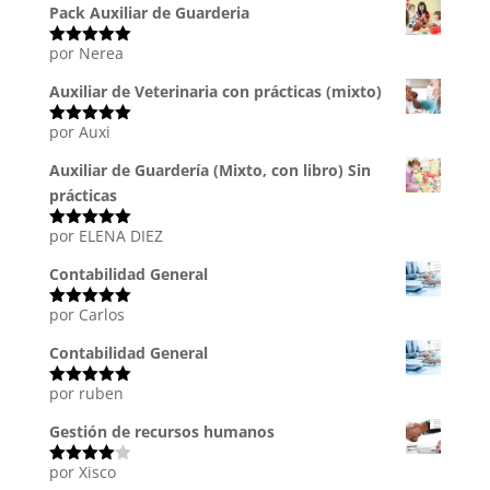
Pack Auxiliar de Guarderia
por Nerea
Valorado
con
5
de 5
Auxiliar de Veterinaria con prácticas (mixto)
por Auxi
Valorado
con
5
de 5
Auxiliar de Guardería (Mixto, con libro) Sin
prácticas
por ELENA DIEZ
Valorado
con
5
de 5
Contabilidad General
por Carlos
Valorado
con
5
de 5
Contabilidad General
por ruben
Valorado
con
5
de 5
Gestión de recursos humanos
por Xisco
Valorado
con
4
de