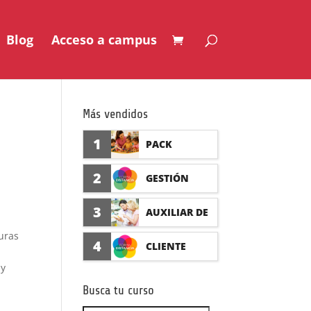
Blog
Acceso a campus
Más vendidos
1
PACK
AUXILIAR DE
2
GESTIÓN
GUARDERÍA
SEGURO DE
3
AUXILIAR DE
CON
ACCIDENTES
uras
FARMACIA Y
4
CLIENTE
PRÁCTICAS
(PRÁCTICAS
 y
PARAFARMAC
FORMADISTA
FORMATIVAS)
Busca tu curso
IA CON
NCIA -