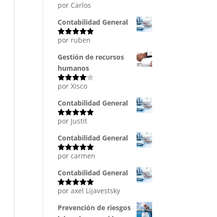
por Carlos
Valorado
con
5
de 5
Contabilidad General
por ruben
Valorado
con
5
de 5
Gestión de recursos
humanos
por Xisco
Valorado
con
4
de
5
Contabilidad General
por Justit
Valorado
con
5
de 5
Contabilidad General
por carmen
Valorado
con
5
de 5
Contabilidad General
por axel Lijavestsky
Valorado
con
5
de 5
Prevención de riesgos