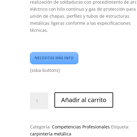
realización de soldaduras con procedimiento de ar
eléctrico con hilo continuo y gas de protección para 
unión de chapas, perfiles y tubos de estructuras
metálicas ligeras conforme a las especificaciones
técnicas.
NECESITAS MÁS INFO
[ssba-buttons]
Montador
Añadir al carrito
de
Estructuras
metálicas
cantidad
Categoría:
Competencias Profesionales
Etiqueta:
carpintería metálica