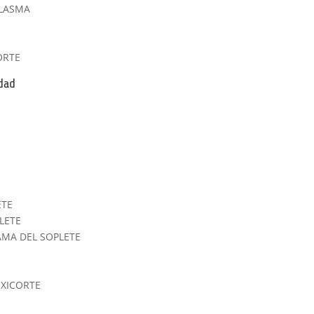
PLASMA
ORTE
idad
ETE
LETE
LAMA DEL SOPLETE
OXICORTE