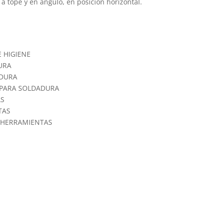
a tope y en ángulo, en posición horizontal.
E HIGIENE
URA
ADURA
N PARA SOLDADURA
AS
TAS
AS HERRAMIENTAS