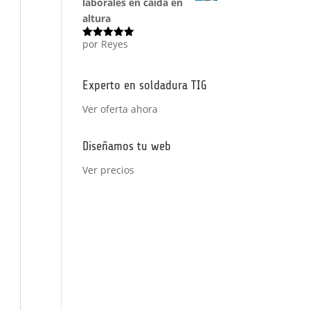
laborales en caída en
altura
por Reyes
Valorado
con
5
de 5
Experto en soldadura TIG
Ver oferta ahora
Diseñamos tu web
Ver precios