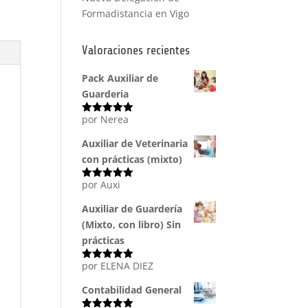
Formadistancia en Vigo
Valoraciones recientes
Pack Auxiliar de
Guarderia
por Nerea
Valorado
con
5
de 5
Auxiliar de Veterinaria
con prácticas (mixto)
por Auxi
Valorado
con
5
de 5
Auxiliar de Guardería
(Mixto, con libro) Sin
prácticas
por ELENA DIEZ
Valorado
con
5
de 5
Contabilidad General