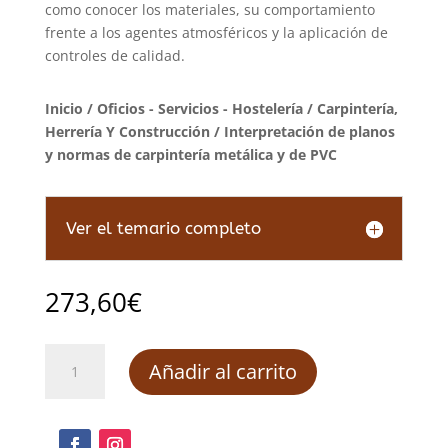
como conocer los materiales, su comportamiento
frente a los agentes atmosféricos y la aplicación de
controles de calidad.
Inicio
/
Oficios - Servicios - Hostelería
/
Carpintería,
Herrería Y Construcción
/ Interpretación de planos
y normas de carpintería metálica y de PVC
Ver el temario completo
273,60
€
Interpretación
Añadir al carrito
de
planos
y
normas