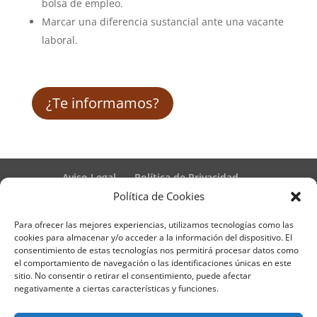
bolsa de empleo.
Marcar una diferencia sustancial ante una vacante
laboral.
¿Te informamos?
Aviso Legal
Política de Privacidad
Términos y condiciones – Contrato de matrícula
Política de Cookies
Política de Cookies
Para ofrecer las mejores experiencias, utilizamos tecnologías como las
Formulario de Datos necesarios para alta
cookies para almacenar y/o acceder a la información del dispositivo. El
Métodos de pago SEQURA
Métodos de pago
consentimiento de estas tecnologías nos permitirá procesar datos como
Formulario de Acción Formativa
el comportamiento de navegación o las identificaciones únicas en este
Formulario de responsabilidad de APPCC
sitio. No consentir o retirar el consentimiento, puede afectar
negativamente a ciertas características y funciones.
Plantilla formación bonificada
Formación Obligatoria según Sector