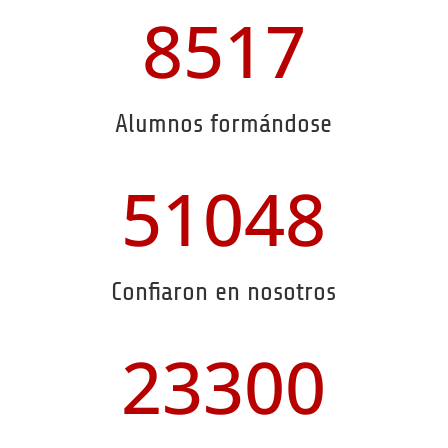
8517
Alumnos formándose
51048
Confiaron en nosotros
23300