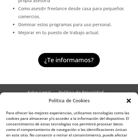
propia asesoría
Como ases@r
freelance desde casa para pequeños
comercios.
Dominar estos programas para uso personal.
Mejorar en tu puesto de trabajo actual.
¿Te informamos?
Aviso Legal
Política de Privacidad
Términos y condiciones – Contrato de matrícula
Política de Cookies
Política de Cookies
Para ofrecer las mejores experiencias, utilizamos tecnologías como las
Formulario de Datos necesarios para alta
cookies para almacenar y/o acceder a la información del dispositivo. El
Métodos de pago SEQURA
Métodos de pago
consentimiento de estas tecnologías nos permitirá procesar datos
Formulario de Acción Formativa
como el comportamiento de navegación o las identificaciones únicas
Formulario de responsabilidad de APPCC
en este sitio. No consentir o retirar el consentimiento, puede afectar