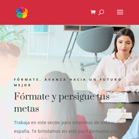
FÓRMATE, AVANZA HACIA UN FUTURO
MEJOR
Fórmate y persigue tus
metas
Trabaja en este sector para empresas de toda
españa. Te brindamos en este pack formativo con