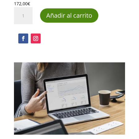
204,00€
172,00
€
Word
Añadir al carrito
2007
Pack
Completo
cantidad