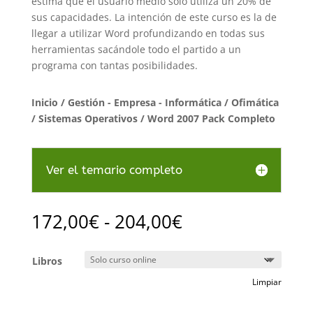
estima que el usuario medio sólo utiliza un 20% de
sus capacidades. La intención de este curso es la de
llegar a utilizar Word profundizando en todas sus
herramientas sacándole todo el partido a un
programa con tantas posibilidades.
Inicio
/
Gestión - Empresa - Informática
/
Ofimática
/ Sistemas Operativos
/ Word 2007 Pack Completo
Ver el temario completo
Rango
172,00
€
-
204,00
€
de
precios:
Libros
desde
172,00€
Limpiar
hasta