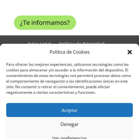
¿Te informamos?
Aviso Legal
Política de Privacidad
Términos y condiciones – Contrato de matrícula
Política de Cookies
Política de Cookies
Para ofrecer las mejores experiencias, utilizamos tecnologías como las
Formulario de Datos necesarios para alta
cookies para almacenar y/o acceder a la información del dispositivo. El
Métodos de pago SEQURA
Métodos de pago
consentimiento de estas tecnologías nos permitirá procesar datos como
Formulario de Acción Formativa
el comportamiento de navegación o las identificaciones únicas en este
Formulario de responsabilidad de APPCC
sitio. No consentir o retirar el consentimiento, puede afectar
negativamente a ciertas características y funciones.
Plantilla formación bonificada
Formación Obligatoria según Sector
Formulario uso de imagen
Encuesta
Aceptar
Contacto
Centros colaboradores
Denegar
Formadistancia es una marca registrada por
Ver preferencias
Learning Galicia, S.L. - CIF B70080106 - Diseño y