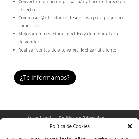
Convertirte en un empresario/a y hacerte hueco en
el sector.
Como ases@r
freelance desde casa para pequeños
comercios.
Mejorar en tu sector específico y dominar el arte
de vender.
Realizar ventas de alto valor, fidelizar al cliente.
¿Te informamos?
Aviso Legal
Política de Privacidad
Términos y condiciones – Contrato de matrícula
Política de Cookies
Política de Cookies
Para ofrecer las mejores experiencias, utilizamos tecnologías como las