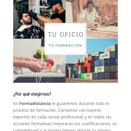
cantidad
¿Por qué elegirnos?
En
Formadistancia
te guiaremos durante todo el
proceso de formación. Contamos con tutores
expertos en cada sector profesional y en todos las
acciones formativas mejorarás tus cualificaciones, tu
competitivad y al mismo tiempo abrirás tu mismo