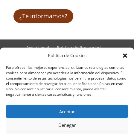
¿Te informamos?
Aviso Legal
Política de Privacidad
Términos y condiciones – Contrato de matrícula
Política de Cookies
Política de Cookies
Para ofrecer las mejores experiencias, utilizamos tecnologías como las
Formulario de Datos necesarios para alta
cookies para almacenar y/o acceder a la información del dispositivo. El
Métodos de pago SEQURA
Métodos de pago
consentimiento de estas tecnologías nos permitirá procesar datos como
Formulario de Acción Formativa
el comportamiento de navegación o las identificaciones únicas en este
Formulario de responsabilidad de APPCC
sitio. No consentir o retirar el consentimiento, puede afectar
negativamente a ciertas características y funciones.
Plantilla formación bonificada
Formación Obligatoria según Sector
Formulario uso de imagen
Encuesta
Aceptar
Contacto
Centros colaboradores
Denegar
Formadistancia es una marca registrada por