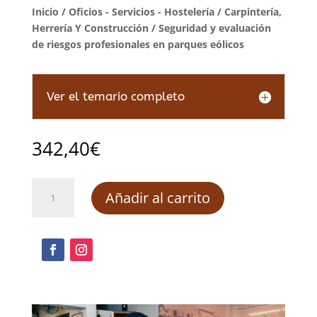
Inicio
/
Oficios - Servicios - Hostelería
/
Carpintería,
Herrería Y Construcción
/ Seguridad y evaluación
de riesgos profesionales en parques eólicos
Ver el temario completo
342,40
€
Seguridad
Añadir al carrito
y
evaluación
de
riesgos
profesionales
en
parques
eólicos