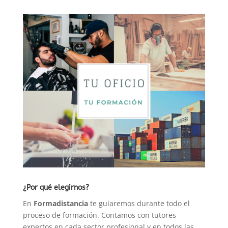
propios
de
entornos
rurales
y/o
naturales
cantidad
¿Por qué elegirnos?
En
Formadistancia
te guiaremos durante todo el
proceso de formación. Contamos con tutores
expertos en cada sector profesional y en todos las