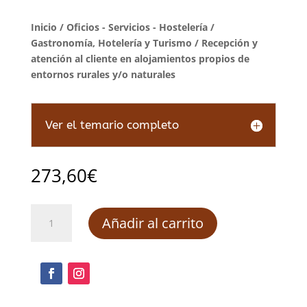
Inicio
/
Oficios - Servicios - Hostelería
/
Gastronomía, Hotelería y Turismo
/ Recepción y
atención al cliente en alojamientos propios de
entornos rurales y/o naturales
Ver el temario completo
273,60
€
Recepción
Añadir al carrito
y
atención
al
cliente
en
alojamientos