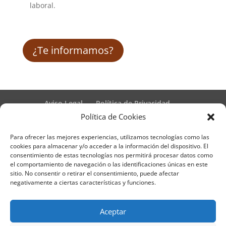
laboral.
¿Te informamos?
Aviso Legal
Política de Privacidad
Términos y condiciones – Contrato de matrícula
Política de Cookies
Política de Cookies
Para ofrecer las mejores experiencias, utilizamos tecnologías como las
Formulario de Datos necesarios para alta
cookies para almacenar y/o acceder a la información del dispositivo. El
Métodos de pago SEQURA
Métodos de pago
consentimiento de estas tecnologías nos permitirá procesar datos como
Formulario de Acción Formativa
el comportamiento de navegación o las identificaciones únicas en este
Formulario de responsabilidad de APPCC
sitio. No consentir o retirar el consentimiento, puede afectar
negativamente a ciertas características y funciones.
Plantilla formación bonificada
Formación Obligatoria según Sector
Formulario uso de imagen
Encuesta
Aceptar
Contacto
Centros colaboradores