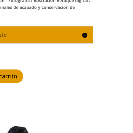
n - Fotografia
/
ilustración Retoque digital /
finales de acabado y conservación de
eto
carrito