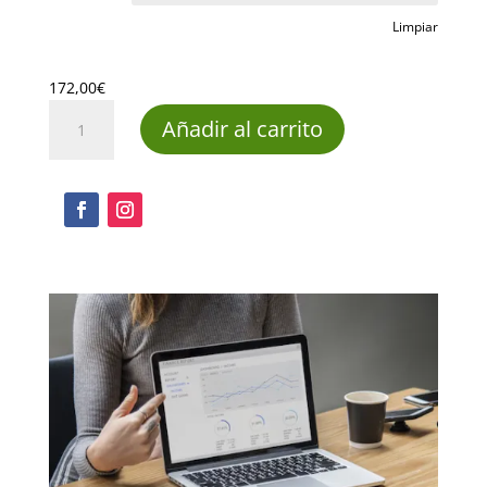
desde
172,00€
Limpiar
hasta
204,00€
172,00
€
Powerpoint
Añadir al carrito
2007
Pack
Completo
cantidad