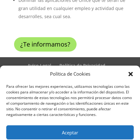
Dominar las aplicaciones de Office que te serán de
gran utilidad en cualquier empleo y actividad que
desarrolles, sea cual sea.
¿Te informamos?
Aviso Legal
Política de Privacidad
Términos y condiciones – Contrato de matrícula
Política de Cookies
Política de Cookies
Para ofrecer las mejores experiencias, utilizamos tecnologías como las
Formulario de Datos necesarios para alta
cookies para almacenar y/o acceder a la información del dispositivo. El
Métodos de pago SEQURA
Métodos de pago
consentimiento de estas tecnologías nos permitirá procesar datos como
Formulario de Acción Formativa
el comportamiento de navegación o las identificaciones únicas en este
Formulario de responsabilidad de APPCC
sitio. No consentir o retirar el consentimiento, puede afectar
negativamente a ciertas características y funciones.
Plantilla formación bonificada
Formación Obligatoria según Sector
Formulario uso de imagen
Encuesta
Aceptar
Contacto
Centros colaboradores