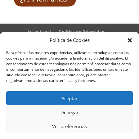
Aviso Legal
Política de Privacidad
Términos y condiciones – Contrato de matrícula
Política de Cookies
Política de Cookies
Para ofrecer las mejores experiencias, utilizamos tecnologías como las
Formulario de Datos necesarios para alta
cookies para almacenar y/o acceder a la información del dispositivo. El
Métodos de pago SEQURA
Métodos de pago
consentimiento de estas tecnologías nos permitirá procesar datos como
Formulario de Acción Formativa
el comportamiento de navegación o las identificaciones únicas en este
Formulario de responsabilidad de APPCC
sitio. No consentir o retirar el consentimiento, puede afectar
negativamente a ciertas características y funciones.
Plantilla formación bonificada
Formación Obligatoria según Sector
Formulario uso de imagen
Encuesta
Aceptar
Contacto
Centros colaboradores
Denegar
Formadistancia es una marca registrada por
Ver preferencias
Learning Galicia, S.L. - CIF B70080106 - Diseño y
adaptación del tema por Learning Galicia S.L