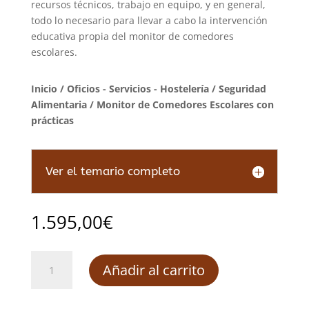
recursos técnicos, trabajo en equipo, y en general,
todo lo necesario para llevar a cabo la intervención
educativa propia del monitor de comedores
escolares.
Inicio
/
Oficios - Servicios - Hostelería
/
Seguridad
Alimentaria
/ Monitor de Comedores Escolares con
prácticas
Ver el temario completo
1.595,00
€
Monitor
Añadir al carrito
de
Comedores
Escolares