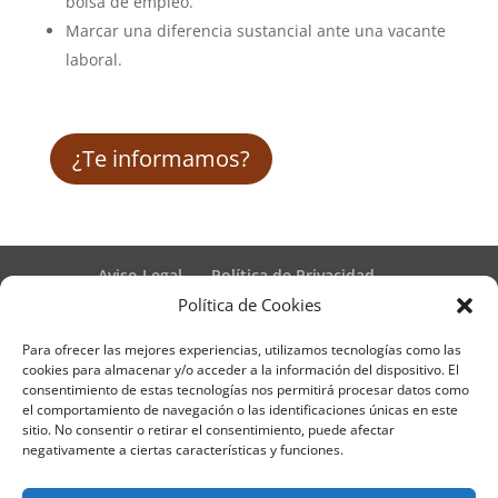
bolsa de empleo.
Marcar una diferencia sustancial ante una vacante
laboral.
¿Te informamos?
Aviso Legal
Política de Privacidad
Términos y condiciones – Contrato de matrícula
Política de Cookies
Política de Cookies
Para ofrecer las mejores experiencias, utilizamos tecnologías como las
Formulario de Datos necesarios para alta
cookies para almacenar y/o acceder a la información del dispositivo. El
Métodos de pago SEQURA
Métodos de pago
consentimiento de estas tecnologías nos permitirá procesar datos como
Formulario de Acción Formativa
el comportamiento de navegación o las identificaciones únicas en este
Formulario de responsabilidad de APPCC
sitio. No consentir o retirar el consentimiento, puede afectar
negativamente a ciertas características y funciones.
Plantilla formación bonificada
Formación Obligatoria según Sector