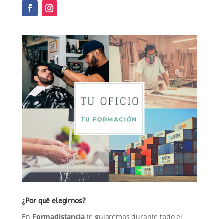
con
prácticas
cantidad
¿Por qué elegirnos?
En
Formadistancia
te guiaremos durante todo el