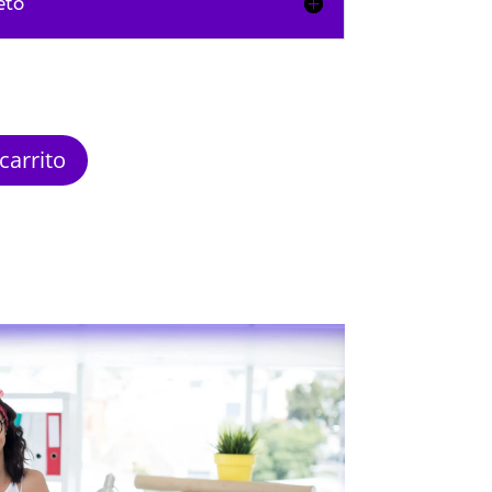
eto
carrito