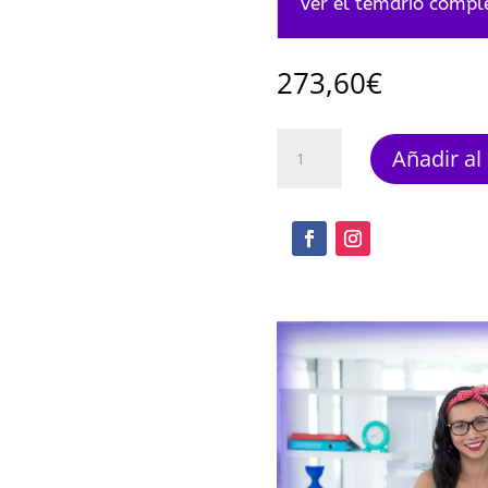
Ver el temario compl
273,60
€
Metodologías
Añadir al 
de
análisis
cantidad