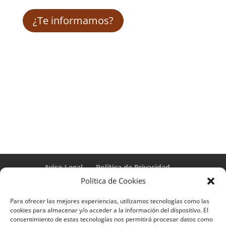
¿Te informamos?
Aviso Legal
Política de Privacidad
Términos y condiciones – Contrato de matrícula
Política de Cookies
Política de Cookies
Para ofrecer las mejores experiencias, utilizamos tecnologías como las
Formulario de Datos necesarios para alta
cookies para almacenar y/o acceder a la información del dispositivo. El
Métodos de pago SEQURA
Métodos de pago
consentimiento de estas tecnologías nos permitirá procesar datos como
Formulario de Acción Formativa