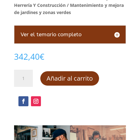
Herrería Y Construcción
/ Mantenimiento y mejora
de jardines y zonas verdes
Ver el temario completo
342,40
€
Mantenimiento
Añadir al carrito
y
mejora
de
jardines
y
zonas
verdes
cantidad