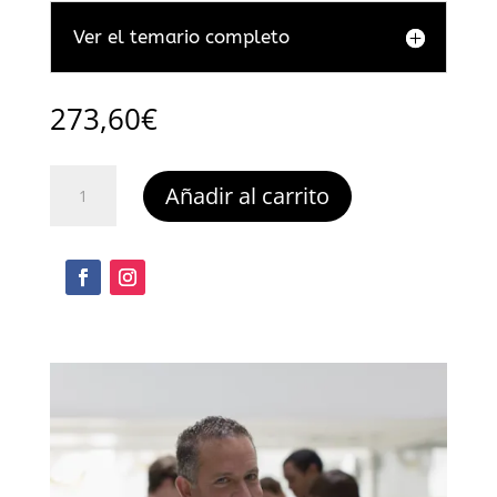
Ver el temario completo
273,60
€
La
Añadir al carrito
comercialización
en
seguros
cantidad