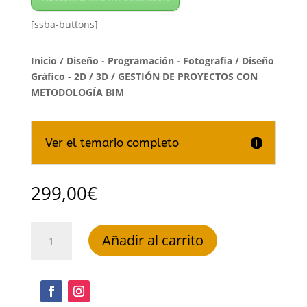
[ssba-buttons]
Inicio
/
Diseño - Programación - Fotografia
/
Diseño
Gráfico - 2D / 3D
/ GESTIÓN DE PROYECTOS CON
METODOLOGÍA BIM
Ver el temario completo
299,00
€
GESTIÓN
Añadir al carrito
DE
PROYECTOS
CON
METODOLOGÍA