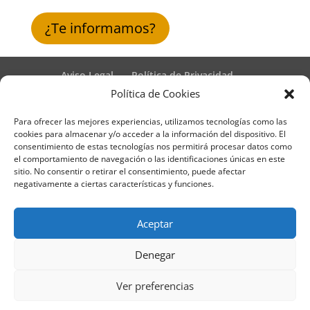
¿Te informamos?
Aviso Legal
Política de Privacidad
Términos y condiciones – Contrato de matrícula
Política de Cookies
Política de Cookies
Para ofrecer las mejores experiencias, utilizamos tecnologías como las
Formulario de Datos necesarios para alta
cookies para almacenar y/o acceder a la información del dispositivo. El
Métodos de pago SEQURA
Métodos de pago
consentimiento de estas tecnologías nos permitirá procesar datos como
Formulario de Acción Formativa
el comportamiento de navegación o las identificaciones únicas en este
Formulario de responsabilidad de APPCC
sitio. No consentir o retirar el consentimiento, puede afectar
negativamente a ciertas características y funciones.
Plantilla formación bonificada
Formación Obligatoria según Sector
Formulario uso de imagen
Encuesta
Aceptar
Contacto
Centros colaboradores
Denegar
Formadistancia es una marca registrada por
Ver preferencias
Learning Galicia, S.L. - CIF B70080106 - Diseño y
adaptación del tema por Learning Galicia S.L