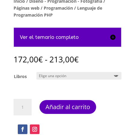
Inicio
/
Diseño - Programación - Fotografia
/
Páginas web / Programación
/ Lenguaje de
Programación PHP
Ver el temario completo
Rango
172,00
€
-
213,00
€
de
precios:
Libros
desde
172,00€
hasta
213,00€
Lenguaje
Añadir al carrito
de
Programación
PHP
cantidad