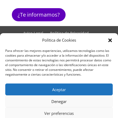
¿Te informamos?
Aviso Legal
Política de Privacidad
Términos y condiciones – Contrato de matrícula
Política de Cookies
Política de Cookies
Para ofrecer las mejores experiencias, utilizamos tecnologías como las
Formulario de Datos necesarios para alta
cookies para almacenar y/o acceder a la información del dispositivo. El
Métodos de pago SEQURA
Métodos de pago
consentimiento de estas tecnologías nos permitirá procesar datos como
Formulario de Acción Formativa
el comportamiento de navegación o las identificaciones únicas en este
Formulario de responsabilidad de APPCC
sitio. No consentir o retirar el consentimiento, puede afectar
negativamente a ciertas características y funciones.
Plantilla formación bonificada
Formación Obligatoria según Sector
Formulario uso de imagen
Encuesta
Aceptar
Contacto
Centros colaboradores
Denegar
Formadistancia es una marca registrada por
Ver preferencias
Learning Galicia, S.L. - CIF B70080106 - Diseño y