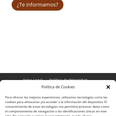
¿Te informamos?
Aviso Legal
Política de Privacidad
Términos y condiciones – Contrato de matrícula
Política de Cookies
Política de Cookies
Para ofrecer las mejores experiencias, utilizamos tecnologías como las
Formulario de Datos necesarios para alta
cookies para almacenar y/o acceder a la información del dispositivo. El
Métodos de pago SEQURA
Métodos de pago
consentimiento de estas tecnologías nos permitirá procesar datos como
Formulario de Acción Formativa
el comportamiento de navegación o las identificaciones únicas en este
Formulario de responsabilidad de APPCC
sitio. No consentir o retirar el consentimiento, puede afectar