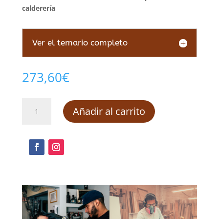
calderería
Ver el temario completo
273,60
€
Diseño
Añadir al carrito
de
productos
de
calderería
cantidad