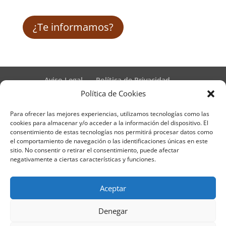
¿Te informamos?
Aviso Legal
Política de Privacidad
Términos y condiciones – Contrato de matrícula
Política de Cookies
Política de Cookies
Para ofrecer las mejores experiencias, utilizamos tecnologías como las
Formulario de Datos necesarios para alta
cookies para almacenar y/o acceder a la información del dispositivo. El
Métodos de pago SEQURA
Métodos de pago
consentimiento de estas tecnologías nos permitirá procesar datos como
Formulario de Acción Formativa
el comportamiento de navegación o las identificaciones únicas en este
Formulario de responsabilidad de APPCC
sitio. No consentir o retirar el consentimiento, puede afectar
negativamente a ciertas características y funciones.
Plantilla formación bonificada
Formación Obligatoria según Sector
Formulario uso de imagen
Encuesta
Aceptar
Contacto
Centros colaboradores
Denegar
Formadistancia es una marca registrada por