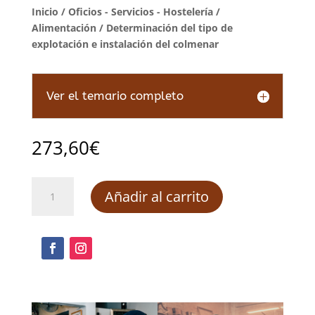
Inicio
/
Oficios - Servicios - Hostelería
/
Alimentación
/ Determinación del tipo de
explotación e instalación del colmenar
Ver el temario completo
273,60
€
Determinación
Añadir al carrito
del
tipo
de
explotación
e
instalación
del
colmenar