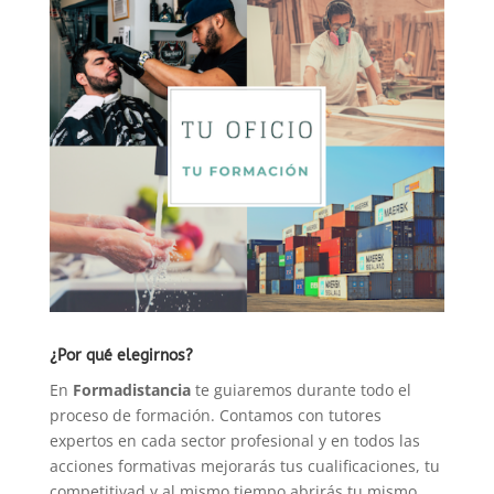
cantidad
¿Por qué elegirnos?
En
Formadistancia
te guiaremos durante todo el
proceso de formación. Contamos con tutores
expertos en cada sector profesional y en todos las
acciones formativas mejorarás tus cualificaciones, tu
competitivad y al mismo tiempo abrirás tu mismo