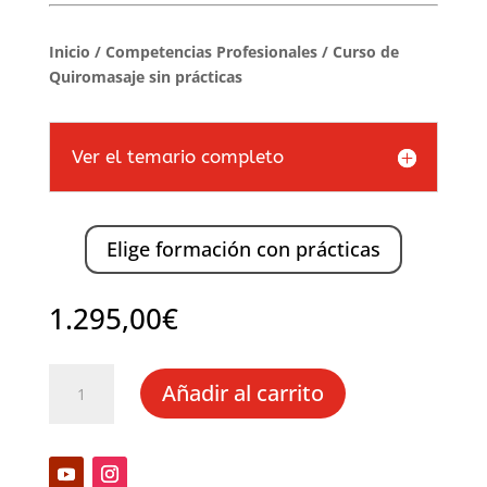
Inicio
/
Competencias Profesionales
/ Curso de
Quiromasaje sin prácticas
Ver el temario completo
Elige formación con prácticas
1.295,00
€
Curso
Añadir al carrito
de
Quiromasaje
sin
prácticas