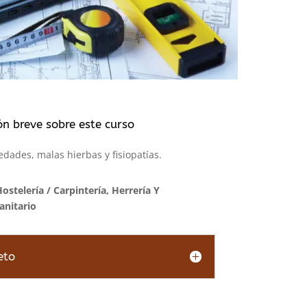
ón breve sobre este curso
edades, malas hierbas y fisiopatías.
Hostelería
/
Carpintería, Herrería Y
anitario
eto