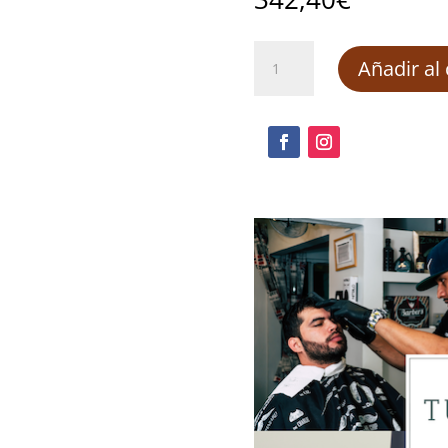
Control
Añadir al 
fitosanitario
cantidad