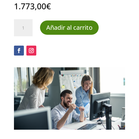
1.773,00
€
Celador
Añadir al carrito
en
Instituciones
Sanitarias
con
Prácticas
cantidad