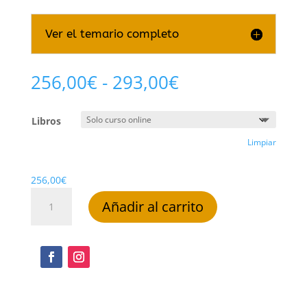
Ver el temario completo
Rango
256,00
€
-
293,00
€
de
precios:
Libros
desde
256,00€
Limpiar
hasta
293,00€
256,00
€
Adobe
Añadir al carrito
InDesign
CS2
cantidad