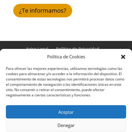
¿Te informamos?
Aviso Legal
Política de Privacidad
Términos y condiciones – Contrato de matrícula
Política de Cookies
Política de Cookies
Para ofrecer las mejores experiencias, utilizamos tecnologías como las
Formulario de Datos necesarios para alta
cookies para almacenar y/o acceder a la información del dispositivo. El
Métodos de pago SEQURA
Métodos de pago
consentimiento de estas tecnologías nos permitirá procesar datos como
Formulario de Acción Formativa
el comportamiento de navegación o las identificaciones únicas en este
Formulario de responsabilidad de APPCC
sitio. No consentir o retirar el consentimiento, puede afectar
negativamente a ciertas características y funciones.
Plantilla formación bonificada
Formación Obligatoria según Sector
Formulario uso de imagen
Encuesta
Aceptar
Contacto
Centros colaboradores
Denegar