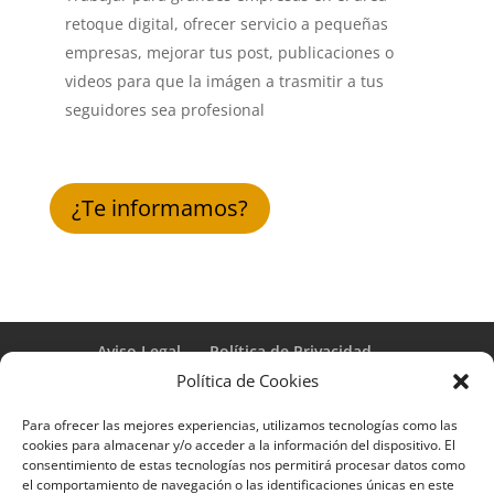
retoque digital, ofrecer servicio a pequeñas
empresas, mejorar tus post, publicaciones o
videos para que la imágen a trasmitir a tus
seguidores sea profesional
¿Te informamos?
Aviso Legal
Política de Privacidad
Términos y condiciones – Contrato de matrícula
Política de Cookies
Política de Cookies
Para ofrecer las mejores experiencias, utilizamos tecnologías como las
Formulario de Datos necesarios para alta
cookies para almacenar y/o acceder a la información del dispositivo. El
Métodos de pago SEQURA
Métodos de pago
consentimiento de estas tecnologías nos permitirá procesar datos como
Formulario de Acción Formativa
el comportamiento de navegación o las identificaciones únicas en este