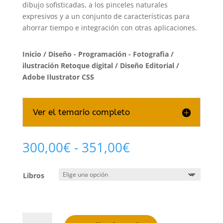
dibujo sofisticadas, a los pinceles naturales
expresivos y a un conjunto de características para
ahorrar tiempo e integración con otras aplicaciones.
Inicio
/
Diseño - Programación - Fotografia
/
ilustración Retoque digital / Diseño Editorial
/
Adobe Ilustrator CS5
Ver el temario completo
Rango
300,00
€
-
351,00
€
de
precios:
Libros
desde
300,00€
hasta
351,00€
Adobe