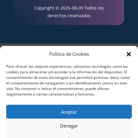
Copyright © 2026-08-09 Todos los
derechos reservados
Aviso Legal
Política de Privacidad
Política de Cookies
Términos y condiciones – Contrato de matrícula
Política de Cookies
Para ofrecer las mejores experiencias, utilizamos tecnologías como las
cookies para almacenar y/o acceder a la información del dispositivo. El
Formulario de Datos necesarios para alta
consentimiento de estas tecnologías nos permitirá procesar datos como
Métodos de pago SEQURA
Métodos de pago
el comportamiento de navegación o las identificaciones únicas en este
Formulario de Acción Formativa
sitio. No consentir o retirar el consentimiento, puede afectar
Formulario de responsabilidad de APPCC
negativamente a ciertas características y funciones.
Plantilla formación bonificada
Formación Obligatoria según Sector
Aceptar
Formulario uso de imagen
Encuesta
Contacto
Centros colaboradores
Denegar