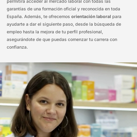
permitirá acceder al mercado laboral con todas las
garantías de una formación oficial y reconocida en toda
España. Además, te ofrecemos
orientación laboral
para
ayudarte a dar el siguiente paso, desde la búsqueda de
empleo hasta la mejora de tu perfil profesional,
asegurándote de que puedas comenzar tu carrera con
confianza.
Reproductor
de
vídeo