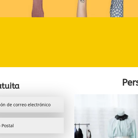
Per
tuita