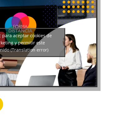
c para aceptar cookies de
keting y permitir este
nido (Translation error)