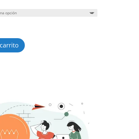
de
precios:
desde
473,00€
hasta
593,00€
carrito