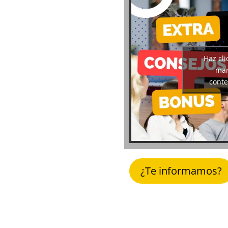
Haz cli
mar
conte
¿Te informamos?