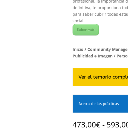
profesional, la importancia d
definitiva, te proporciona to
para saber cubrir todas est
social.
Saber más
Inicio
/
Community Manager -
Publicidad e Imagen
/ Perso
Ver el temario compl
Acerca de las prácticas
473,00
€
-
593,0