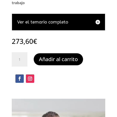
trabajo
Ver el temario completo
273,60
€
Elaboración,
Añadir al carrito
tratamiento
y
presentación
de
documentos
de
trabajo
cantidad