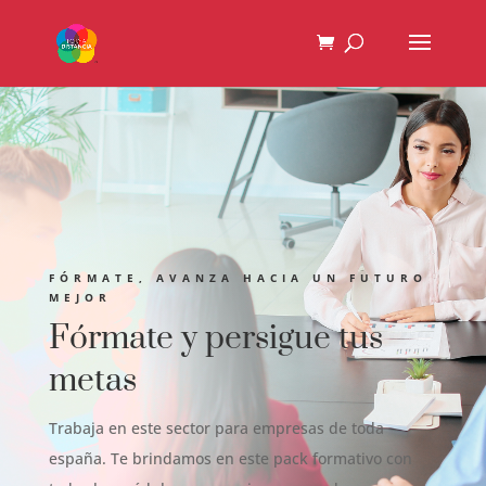
FÓRMATE, AVANZA HACIA UN FUTURO
MEJOR
Fórmate y persigue tus
metas
Trabaja en este sector para empresas de toda
españa. Te brindamos en este pack formativo con